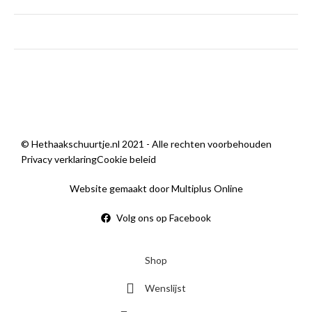
zondag
Gesloten
Sorry, we zijn momenteel dicht.
© Hethaakschuurtje.nl 2021 - Alle rechten voorbehouden
Privacy verklaring
Cookie beleid
Website gemaakt door Multiplus Online
Volg ons op Facebook
Shop
Wenslijst