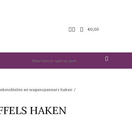
€
0,00
iekmobielen en wagenspanners haken
/
FFELS HAKEN