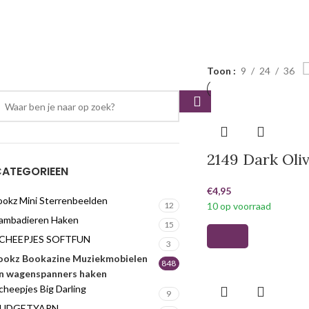
Toon
9
24
36
2149 Dark Oli
ATEGORIEEN
€
4,95
ookz Mini Sterrenbeelden
12
10 op voorraad
ambadieren Haken
15
CHEEPJES SOFTFUN
3
ookz Bookazine Muziekmobielen
848
n wagenspanners haken
cheepjes Big Darling
9
UDGETYARN