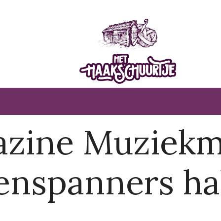
azine Muziekm
enspanners h