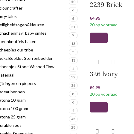
50
2239 Brick
olour crafter
6
urry-tales
€
4,95
6
eiligheidsogen&Neuzen
20 op voorraad
21
chachenmayr baby smiles
9
peenknuffels haken
13
cheepjes our tribe
2
ookz Booklet Sterrenbeelden
13
cheepjes Stone Washed Flow
4
326 lvory
ateriaal
52
ijtringen en piepers
36
€
4,95
adeaubonnen
8
20 op voorraad
atona 10 gram
6
atona 100 gram
4
atona 25 gram
45
urable soqs
28
urable Speenclips