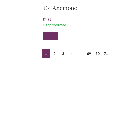
414 Anemone
€
4,95
10 op voorraad
1
2
3
4
…
69
70
71