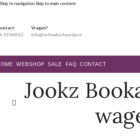
Skip to navigation
Skip to main content
ontact
Vragen?
6-31960552
info@hethaakschuurtje.nl
HOME
WEBSHOP
SALE
FAQ
CONTACT
Jookz Book
wag