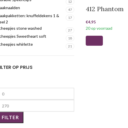
12
412 Phantom
aaknaalden
47
aakpakketten: knuffeldekens 1 &
17
eel 2
€
4,95
cheepjes stone washed
20 op voorraad
27
cheepjes Sweetheart soft
18
cheepjes whirlette
21
ILTER OP PRIJS
FILTER