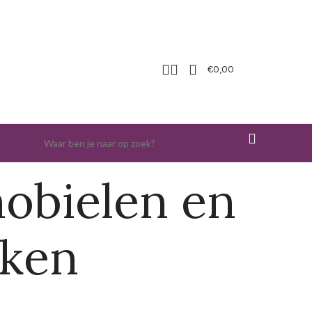
€
0,00
obielen en
aken