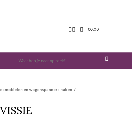
€
0,00
iekmobielen en wagenspanners haken
/
VISSIE