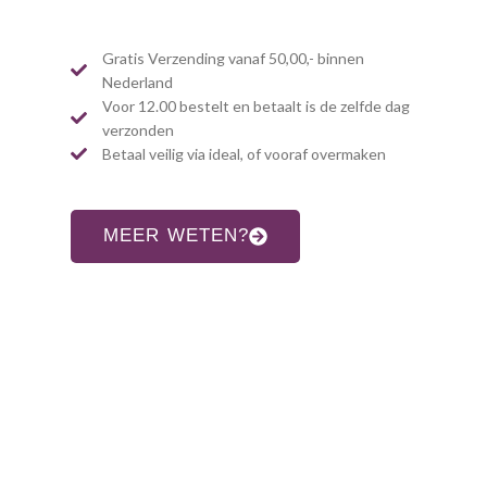
Gratis Verzending vanaf 50,00,- binnen
Nederland
Voor 12.00 bestelt en betaalt is de zelfde dag
verzonden
Betaal veilig via ideal, of vooraf overmaken
MEER WETEN?
CONTACT INFORMATIE
Adres:
Allardsoogsterweg 8
9354 vr zevenhuizen gn