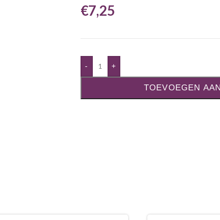
€
7,25
-
+
TOEVOEGEN AA