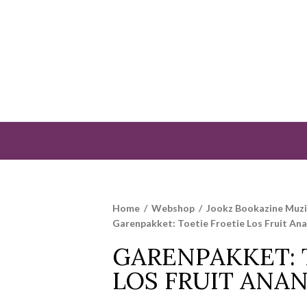
Home
/
Webshop
/
Jookz Bookazine Muz
Garenpakket: Toetie Froetie Los Fruit An
GARENPAKKET: 
LOS FRUIT ANA