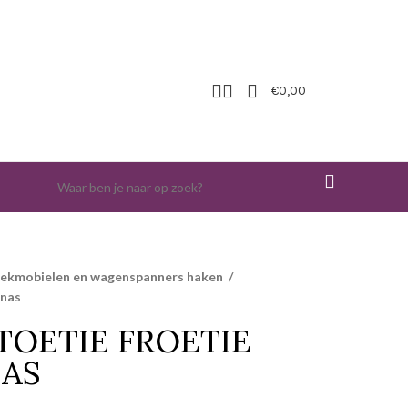
€
0,00
iekmobielen en wagenspanners haken
/
anas
TOETIE FROETIE
NAS