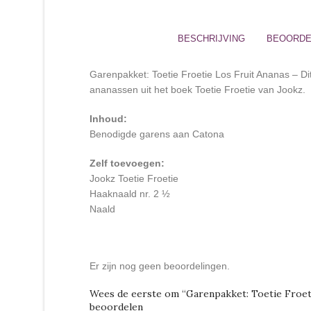
BESCHRIJVING
BEOORDEL
Garenpakket: Toetie Froetie Los Fruit Ananas – Di
ananassen uit het boek Toetie Froetie van Jookz.
Inhoud:
Benodigde garens aan Catona
Zelf toevoegen:
Jookz Toetie Froetie
Haaknaald nr. 2 ½
Naald
Er zijn nog geen beoordelingen.
Wees de eerste om “Garenpakket: Toetie Froeti
beoordelen