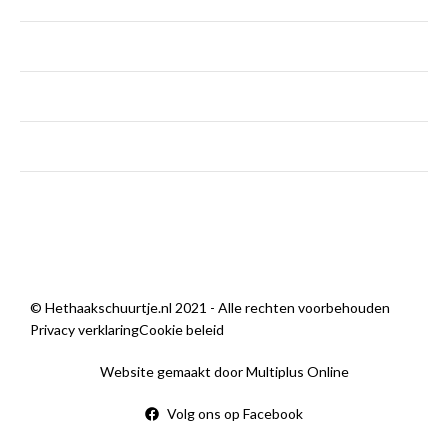
dinsdag - vrijdag
9:00 — 18:00
zaterdag
9:00 — 14:00
zondag
Gesloten
Sorry, we zijn momenteel dicht.
© Hethaakschuurtje.nl 2021 - Alle rechten voorbehouden
Privacy verklaring
Cookie beleid
Website gemaakt door Multiplus Online
Volg ons op Facebook