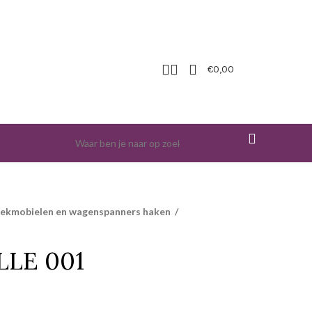
€
0,00
iekmobielen en wagenspanners haken
/
LE 001