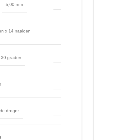
5,00 mm
en x 14 naalden
 30 graden
n
 de droger
t