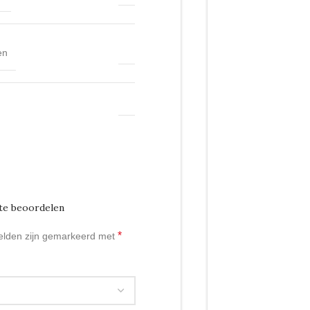
en
e beoordelen
*
velden zijn gemarkeerd met