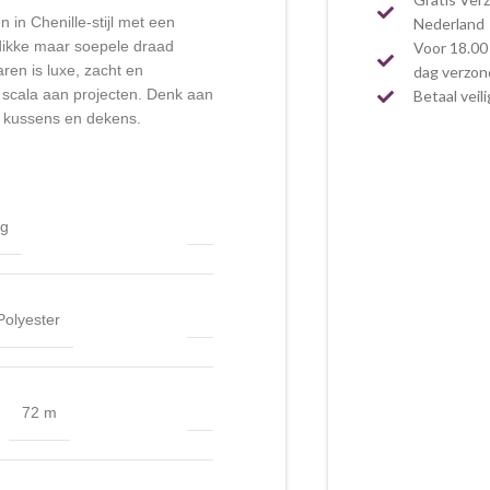
 in Chenille-stijl met een
Nederland
 dikke maar soepele draad
Voor 18.00 
ren is luxe, zacht en
dag verzo
 scala aan projecten. Denk aan
Betaal veil
s kussens en dekens.
 g
olyester
72 m