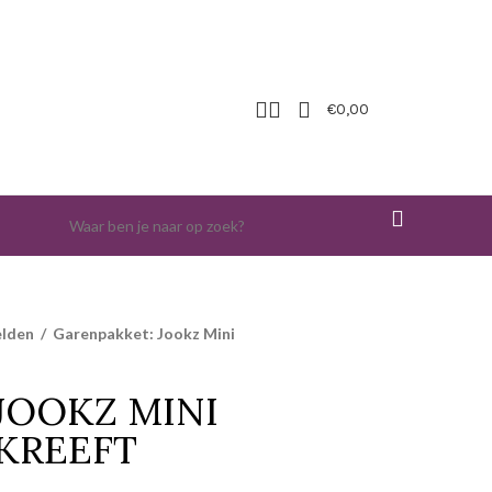
€
0,00
elden
/
Garenpakket: Jookz Mini
JOOKZ MINI
KREEFT