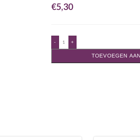
€
5,30
-
+
TOEVOEGEN AA