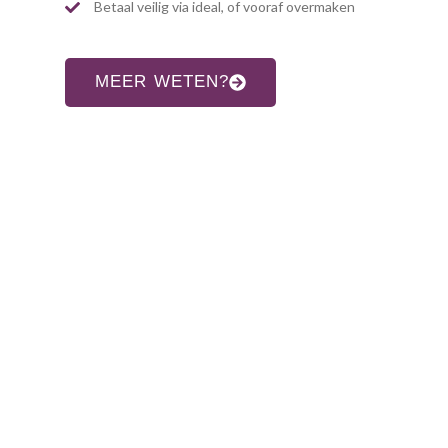
Betaal veilig via ideal, of vooraf overmaken
MEER WETEN?
CONTACT INFORMATIE
Adres:
Allardsoogsterweg 8
9354 vr zevenhuizen gn
Telefoon:
06-31960552
E-mail:
info@hethaakschuurtje.nl