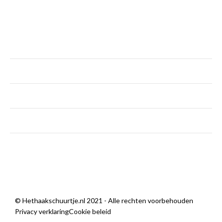
KLANTENSERVICE
maandag
Gesloten
dinsdag - vrijdag
9:00 — 18:00
zaterdag
9:00 — 14:00
zondag
Gesloten
Sorry, we zijn momenteel dicht.
© Hethaakschuurtje.nl 2021 - Alle rechten voorbehouden
Privacy verklaring
Cookie beleid