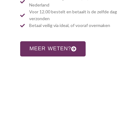
Nederland
Voor 12.00 bestelt en betaalt is de zelfde dag
verzonden
Betaal veilig via ideal, of vooraf overmaken
MEER WETEN?
CONTACT INFORMATIE
Adres:
Allardsoogsterweg 8
9354 vr zevenhuizen gn
Telefoon:
06-31960552