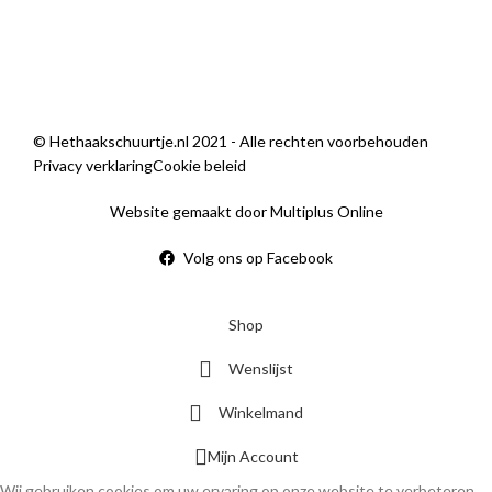
Sorry, we zijn momenteel dicht.
© Hethaakschuurtje.nl 2021 - Alle rechten voorbehouden
Privacy verklaring
Cookie beleid
Website gemaakt door Multiplus Online
Volg ons op Facebook
Shop
Wenslijst
Winkelmand
Mijn Account
Wij gebruiken cookies om uw ervaring op onze website te verbeteren.