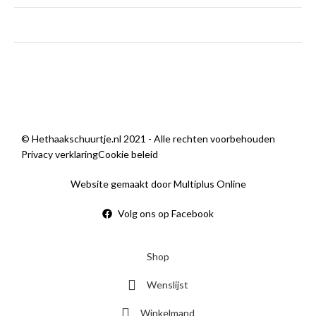
zondag
Gesloten
Sorry, we zijn momenteel dicht.
© Hethaakschuurtje.nl 2021 - Alle rechten voorbehouden
Privacy verklaring
Cookie beleid
Website gemaakt door Multiplus Online
Volg ons op Facebook
Shop
Wenslijst
Winkelmand