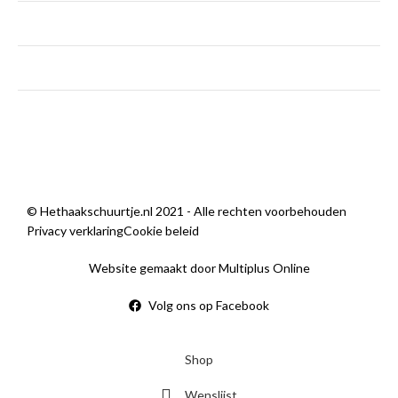
zaterdag
9:00 — 14:00
zondag
Gesloten
Sorry, we zijn momenteel dicht.
© Hethaakschuurtje.nl 2021 - Alle rechten voorbehouden
Privacy verklaring
Cookie beleid
Website gemaakt door Multiplus Online
Volg ons op Facebook
Shop
Wenslijst