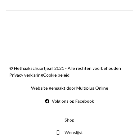
zaterdag
9:00 — 14:00
zondag
Gesloten
Sorry, we zijn momenteel dicht.
© Hethaakschuurtje.nl 2021 - Alle rechten voorbehouden
Privacy verklaring
Cookie beleid
Website gemaakt door Multiplus Online
Volg ons op Facebook
Shop
Wenslijst