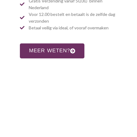
Gratis Verzending vanaf 50,00,- binnen
Nederland
Voor 12.00 bestelt en betaalt is de zelfde dag
verzonden
Betaal veilig via ideal, of vooraf overmaken
MEER WETEN?
CONTACT INFORMATIE
Adres:
Allardsoogsterweg 8
9354 vr zevenhuizen gn
Telefoon: