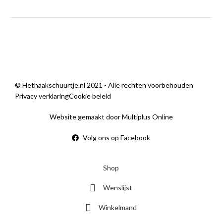
zondag
Gesloten
Sorry, we zijn momenteel dicht.
© Hethaakschuurtje.nl 2021 - Alle rechten voorbehouden
Privacy verklaring
Cookie beleid
Website gemaakt door Multiplus Online
Volg ons op Facebook
Shop
Wenslijst
Winkelmand