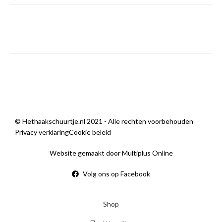
zaterdag
9:00 — 14:00
zondag
Gesloten
Sorry, we zijn momenteel dicht.
© Hethaakschuurtje.nl 2021 - Alle rechten voorbehouden
Privacy verklaring
Cookie beleid
Website gemaakt door Multiplus Online
Volg ons op Facebook
Shop