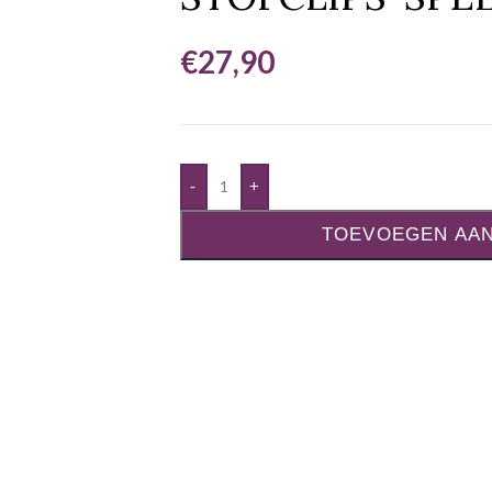
€
27,90
-
+
TOEVOEGEN AA