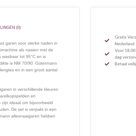
INGEN (0)
Gratis Ver
ast garen voor sterke naden in
Nederland
aimachine als naaien met de
Voor 18.00 
s wasbaar tot 95°C en is
dag verzo
dikte is NM 70/90. Gütermann
Betaal veil
plengtes en in een groot aantal
igaren in verschillende kleuren
parelkopspelden en
zijn ideaal om bijvoorbeeld
uden. De set is verpakt in een
rmann allesnaaigaren hebben