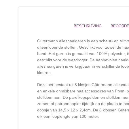
BESCHRIJVING
BEOORDEL
Gütermann allesnaaigaren is een scheur- en slijtv
uiteenlopende stoffen. Geschikt voor zowel de na
hand. Het garen is gemaakt van 100% polyester, i
geschikt voor de wasdroger. De aanbevolen naald
allesnaaigaren is verkrijgbaar in verschillende loo
kleuren.
Deze set bestaat uit 8 klosjes Gütermann allesnaa
en enkele onmisbare naaiaccessoires van Prym: 
stofklemmen. De parelkopspelden en stofklemmen 
zomen of patroonpapier tijdelijk op de plaats te ho
doosje van 14,5 x 12 x 2,4cm. De 8 klossen Güte
elk een looplengte van 100 meter.