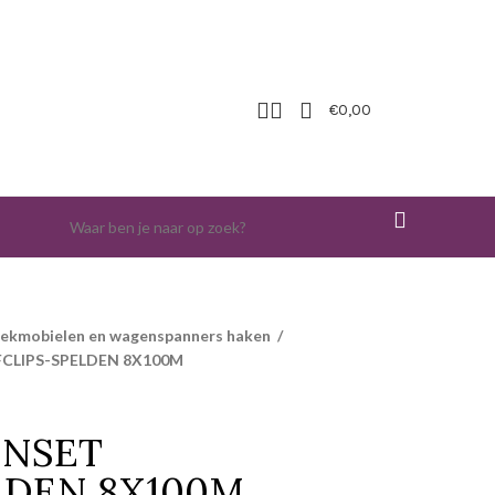
€
0,00
iekmobielen en wagenspanners haken
/
CLIPS-SPELDEN 8X100M
ENSET
LDEN 8X100M