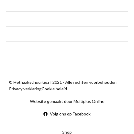
dinsdag - vrijdag
9:00 — 18:00
zaterdag
9:00 — 14:00
zondag
Gesloten
Sorry, we zijn momenteel dicht.
© Hethaakschuurtje.nl 2021 - Alle rechten voorbehouden
Privacy verklaring
Cookie beleid
Website gemaakt door Multiplus Online
Volg ons op Facebook
Shop