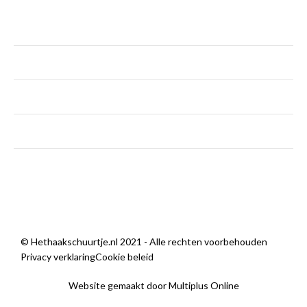
maandag
Gesloten
dinsdag - vrijdag
9:00 — 18:00
zaterdag
9:00 — 14:00
zondag
Gesloten
Wij zijn open
© Hethaakschuurtje.nl 2021 - Alle rechten voorbehouden
Privacy verklaring
Cookie beleid
Website gemaakt door Multiplus Online