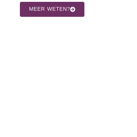
MEER WETEN?
CONTACT INFORMATIE
Adres:
Allardsoogsterweg 8
9354 vr zevenhuizen gn
Telefoon:
06-31960552
E-mail:
info@hethaakschuurtje.nl