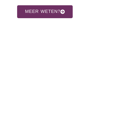
MEER WETEN?
CONTACT INFORMATIE
Adres:
Allardsoogsterweg 8
9354 vr zevenhuizen gn
Telefoon:
06-31960552
E-mail:
info@hethaakschuurtje.nl