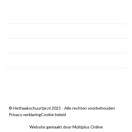
maandag
Gesloten
dinsdag - vrijdag
9:00 — 18:00
zaterdag
9:00 — 14:00
zondag
Gesloten
Sorry, we zijn momenteel dicht.
© Hethaakschuurtje.nl 2021 - Alle rechten voorbehouden
Privacy verklaring
Cookie beleid
Website gemaakt door Multiplus Online