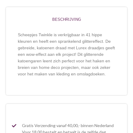
BESCHRIJVING
Scheepjes Twinkle is verkrijgbaar in 41 hippe
kleuren en heeft een sprankelend glittereffect. De
gebreide, katoenen draad met Lurex draadjes geeft
een wow-effect aan elk project! Dit glitterende
katoengaren leent zich perfect voor het haken en
breien van home deco projecten, maar ook zeker
voor het maken van kleding en omslagdoeken.
Gratis Verzending vanaf 40,00,- binnen Nederland
Voor 18.00 bestelt en betaalt is de zelfde dag