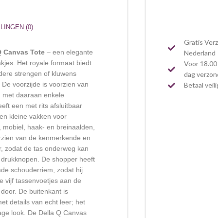
INGEN (0)
Gratis Ver
Q Canvas Tote
– een elegante
Nederland
jes. Het royale formaat biedt
Voor 18.00 
dere strengen of kluwens
dag verzo
 De voorzijde is voorzien van
Betaal veil
d met daaraan enkele
ft een met rits afsluitbaar
 en kleine vakken voor
, mobiel, haak- en breinaalden,
orzien van de kenmerkende en
r, zodat de tas onderweg kan
t drukknopen. De shopper heeft
de schouderriem, zodat hij
e vijf tassenvoetjes aan de
 door. De buitenkant is
 details van echt leer; het
tage look. De Della Q Canvas