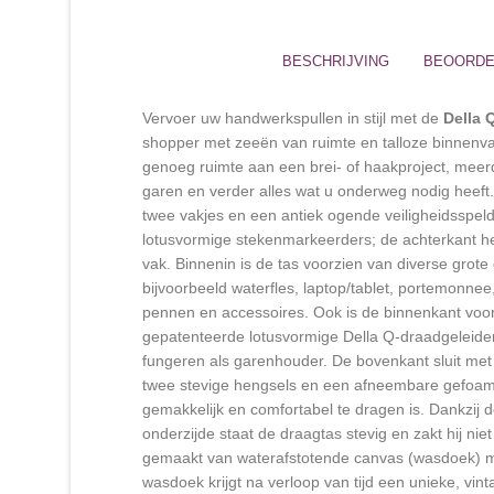
BESCHRIJVING
BEOORDEL
Vervoer uw handwerkspullen in stijl met de
Della 
shopper met zeeën van ruimte en talloze binnenvak
genoeg ruimte aan een brei- of haakproject, meer
garen en verder alles wat u onderweg nodig heeft.
twee vakjes en een antiek ogende veiligheidsspel
lotusvormige stekenmarkeerders; de achterkant hee
vak. Binnenin is de tas voorzien van diverse grote
bijvoorbeeld waterfles, laptop/tablet, portemonnee
pennen en accessoires. Ook is de binnenkant vo
gepatenteerde lotusvormige Della Q-draadgeleide
fungeren als garenhouder. De bovenkant sluit me
twee stevige hengsels en een afneembare gefoam
gemakkelijk en comfortabel te dragen is. Dankzij d
onderzijde staat de draagtas stevig en zakt hij niet
gemaakt van waterafstotende canvas (wasdoek) met
wasdoek krijgt na verloop van tijd een unieke, vin