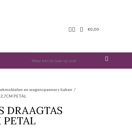
€
0,00
iekmobielen en wagenspanners haken
/
2,7CM PETAL
S DRAAGTAS
M PETAL