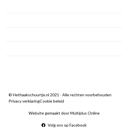
maandag
Gesloten
dinsdag - vrijdag
9:00 — 18:00
zaterdag
9:00 — 14:00
zondag
Gesloten
Sorry, we zijn momenteel dicht.
© Hethaakschuurtje.nl 2021 - Alle rechten voorbehouden
Privacy verklaring
Cookie beleid
Website gemaakt door Multiplus Online
Volg ons op Facebook