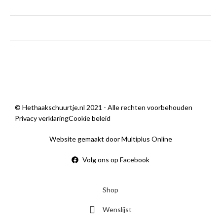
zaterdag
9:00 — 14:00
zondag
Gesloten
Wij zijn open
© Hethaakschuurtje.nl 2021 - Alle rechten voorbehouden
Privacy verklaring
Cookie beleid
Website gemaakt door Multiplus Online
Volg ons op Facebook
Shop
Wenslijst