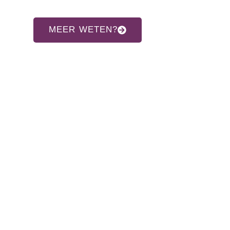
MEER WETEN?
CONTACT INFORMATIE
Adres:
Allardsoogsterweg 8
9354 vr zevenhuizen gn
Telefoon:
06-31960552
E-mail:
info@hethaakschuurtje.nl