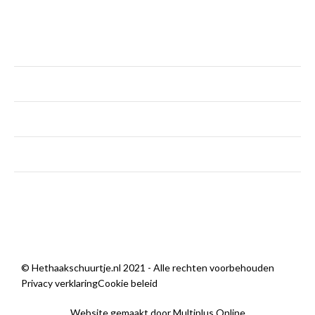
KLANTENSERVICE
maandag
Gesloten
dinsdag - vrijdag
9:00 — 18:00
zaterdag
9:00 — 14:00
zondag
Gesloten
Sorry, we zijn momenteel dicht.
© Hethaakschuurtje.nl 2021 - Alle rechten voorbehouden
Privacy verklaring
Cookie beleid
Website gemaakt door Multiplus Online