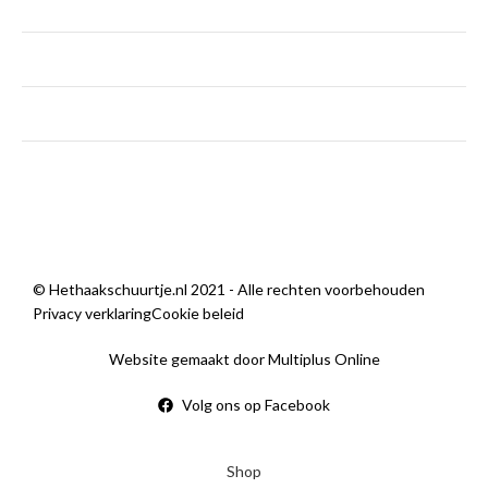
dinsdag - vrijdag
9:00 — 18:00
zaterdag
9:00 — 14:00
zondag
Gesloten
Wij zijn open
© Hethaakschuurtje.nl 2021 - Alle rechten voorbehouden
Privacy verklaring
Cookie beleid
Website gemaakt door Multiplus Online
Volg ons op Facebook
Shop