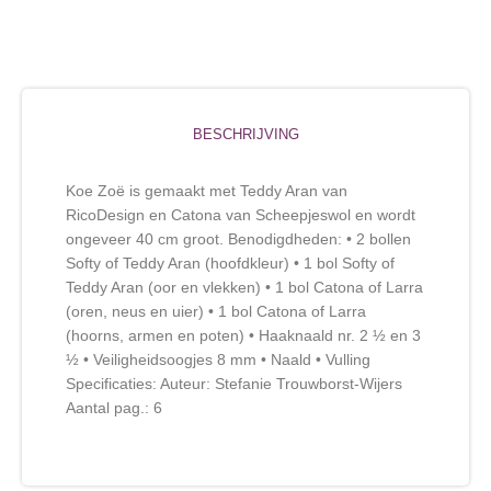
BESCHRIJVING
Koe Zoë is gemaakt met Teddy Aran van
RicoDesign en Catona van Scheepjeswol en wordt
ongeveer 40 cm groot. Benodigdheden: • 2 bollen
Softy of Teddy Aran (hoofdkleur) • 1 bol Softy of
Teddy Aran (oor en vlekken) • 1 bol Catona of Larra
(oren, neus en uier) • 1 bol Catona of Larra
(hoorns, armen en poten) • Haaknaald nr. 2 ½ en 3
½ • Veiligheidsoogjes 8 mm • Naald • Vulling
Specificaties: Auteur: Stefanie Trouwborst-Wijers
Aantal pag.: 6