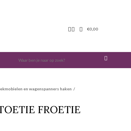
€
0,00
iekmobielen en wagenspanners haken
/
TOETIE FROETIE