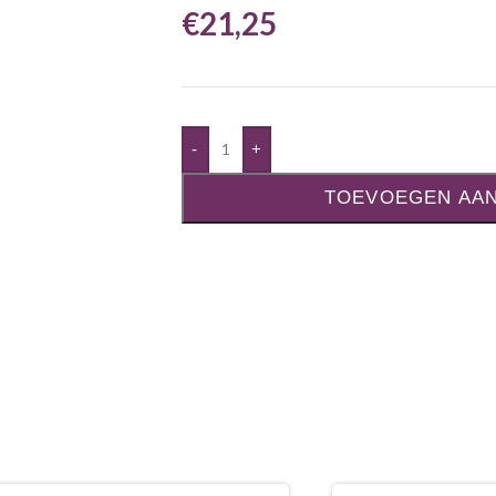
€
21,25
-
+
TOEVOEGEN AA