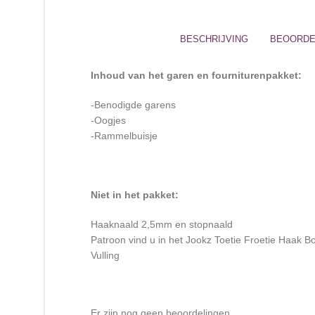
BESCHRIJVING
BEOORDEL
Inhoud van het garen en fourniturenpakket:
-Benodigde garens
-Oogjes
-Rammelbuisje
Niet in het pakket:
Haaknaald 2,5mm en stopnaald
Patroon vind u in het Jookz Toetie Froetie Haak B
Vulling
Er zijn nog geen beoordelingen.