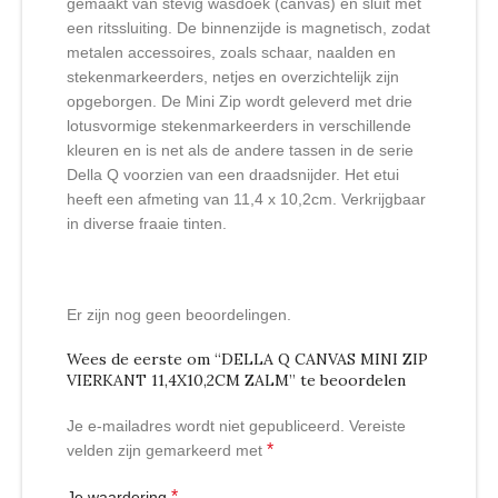
gemaakt van stevig wasdoek (canvas) en sluit met
een ritssluiting. De binnenzijde is magnetisch, zodat
metalen accessoires, zoals schaar, naalden en
stekenmarkeerders, netjes en overzichtelijk zijn
opgeborgen. De Mini Zip wordt geleverd met drie
lotusvormige stekenmarkeerders in verschillende
kleuren en is net als de andere tassen in de serie
Della Q voorzien van een draadsnijder. Het etui
heeft een afmeting van 11,4 x 10,2cm. Verkrijgbaar
in diverse fraaie tinten.
Er zijn nog geen beoordelingen.
Wees de eerste om “DELLA Q CANVAS MINI ZIP
VIERKANT 11,4X10,2CM ZALM” te beoordelen
Je e-mailadres wordt niet gepubliceerd.
Vereiste
*
velden zijn gemarkeerd met
*
Je waardering