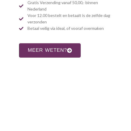
Gratis Verzending vanaf 50,00,- binnen
Nederland
Voor 12.00 bestelt en betaalt is de zelfde dag
verzonden
Betaal veilig via ideal, of vooraf overmaken
MEER WETEN?
CONTACT INFORMATIE
Adres:
Allardsoogsterweg 8
9354 vr zevenhuizen gn
Telefoon: