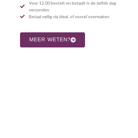
Voor 12.00 bestelt en betaalt is de zelfde dag
verzonden
Betaal veilig via ideal, of vooraf overmaken
MEER WETEN?
CONTACT INFORMATIE
Adres:
Allardsoogsterweg 8
9354 vr zevenhuizen gn
Telefoon:
06-31960552