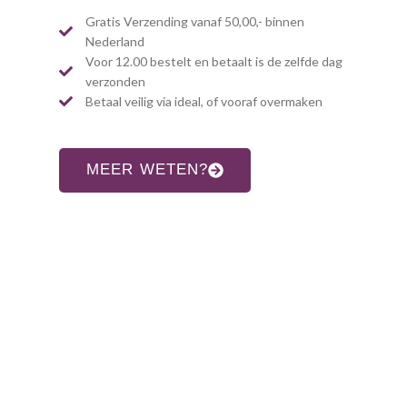
Gratis Verzending vanaf 50,00,- binnen
Nederland
Voor 12.00 bestelt en betaalt is de zelfde dag
verzonden
Betaal veilig via ideal, of vooraf overmaken
MEER WETEN?
CONTACT INFORMATIE
Adres:
Allardsoogsterweg 8
9354 vr zevenhuizen gn
Telefoon: