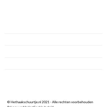
KLANTENSERVICE
maandag
Gesloten
dinsdag - vrijdag
9:00 — 18:00
zaterdag
9:00 — 14:00
zondag
Gesloten
Sorry, we zijn momenteel dicht.
© Hethaakschuurtje.nl 2021 - Alle rechten voorbehouden