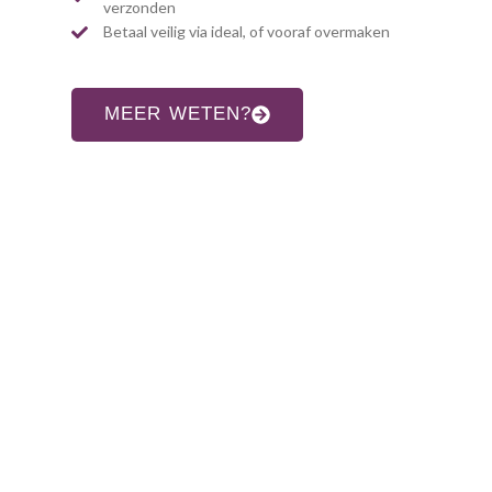
verzonden
Betaal veilig via ideal, of vooraf overmaken
MEER WETEN?
CONTACT INFORMATIE
Adres:
Allardsoogsterweg 8
9354 vr zevenhuizen gn
Telefoon:
06-31960552
E-mail: