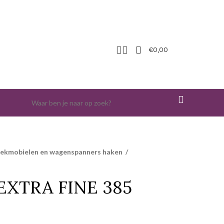
€
0,00
iekmobielen en wagenspanners haken
/
EXTRA FINE 385