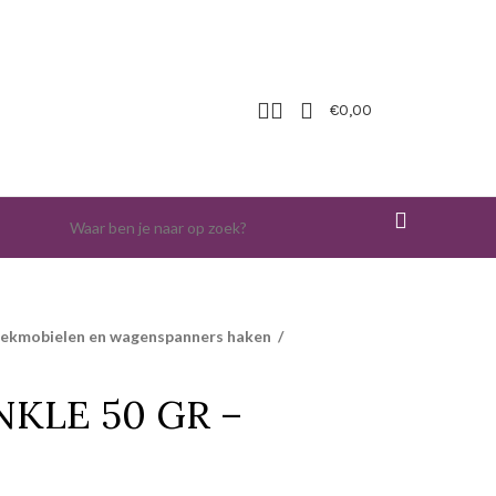
€
0,00
iekmobielen en wagenspanners haken
/
KLE 50 GR –