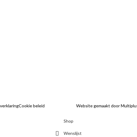
FAQ
Telefoon:
Contact
06-31960552
Verzendkosten en le
E-mail:
Betalen
info@hethaakschuurtje.nl
Klantenservice
Levering
Algemene voorwaa
 verklaring
Cookie beleid
Website gemaakt door Multiplu
Shop
Wenslijst