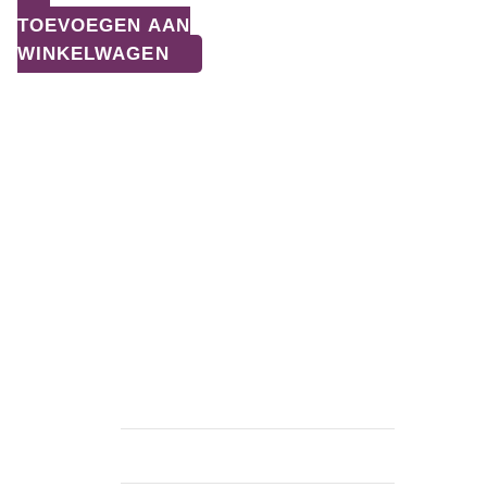
TOEVOEGEN AAN
WINKELWAGEN
KLANTENSERVICE
maandag
Gesloten
dinsdag - vrijdag
9:00 — 18:00