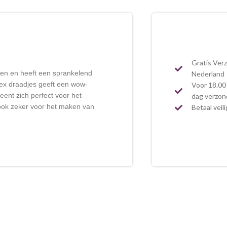
Gratis Ver
uren en heeft een sprankelend
Nederland
rex draadjes geeft een wow-
Voor 18.00 
leent zich perfect voor het
dag verzo
ook zeker voor het maken van
Betaal veil