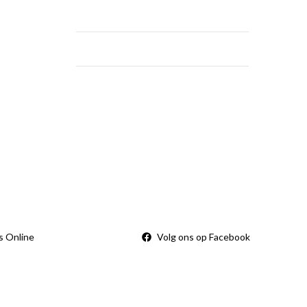
zaterdag
9:00 — 14:00
zondag
Gesloten
vertijd
Wij zijn open
rden
s Online
Volg ons op Facebook