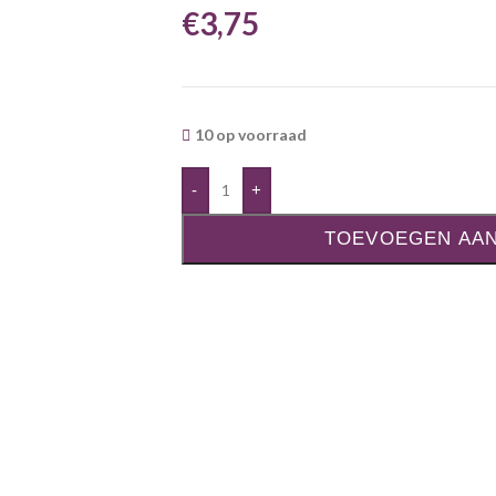
€
3,75
10 op voorraad
-
+
TOEVOEGEN AA