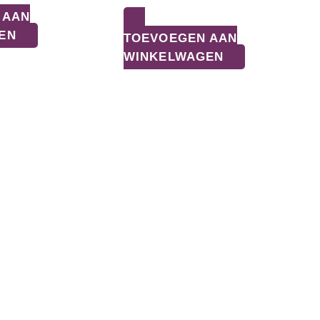
 AAN
EN
TOEVOEGEN AAN
WINKELWAGEN
CONTACT
NAVIGATIE
INFORMATIE
Home
Adres:
Webshop
Allardsoogsterweg 8
Sale
9354 vr zevenhuizen gn