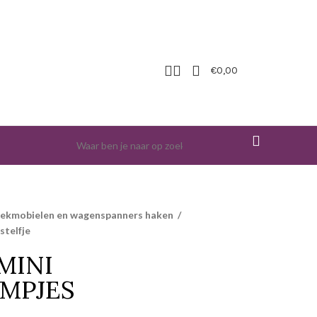
€
0,00
iekmobielen en wagenspanners haken
/
stelfje
MINI
MPJES