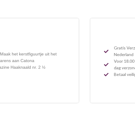
Gratis Ver
aak het kerstfiguurtje uit het
Nederland
garens aan Catona
Voor 18.00 
azine Haaknaald nr. 2 ½
dag verzo
Betaal veil