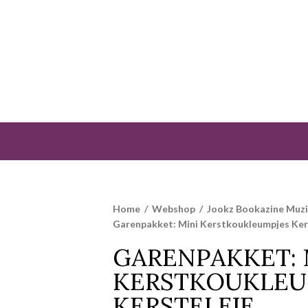
Home
/
Webshop
/
Jookz Bookazine Muz
Garenpakket: Mini Kerstkoukleumpjes Ker
GARENPAKKET: 
KERSTKOUKLEU
KERSTELFJE