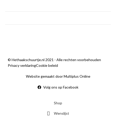
zaterdag
9:00 — 14:00
zondag
Gesloten
Sorry, we zijn momenteel dicht.
© Hethaakschuurtje.nl 2021 - Alle rechten voorbehouden
Privacy verklaring
Cookie beleid
Website gemaakt door Multiplus Online
Volg ons op Facebook
Shop
Wenslijst