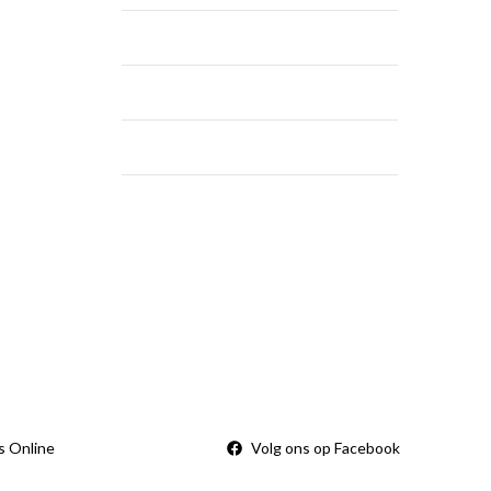
dinsdag - vrijdag
9:00 — 18:00
zaterdag
9:00 — 14:00
zondag
Gesloten
vertijd
Sorry, we zijn momenteel dicht.
rden
s Online
Volg ons op Facebook