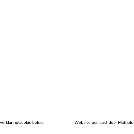
Webshop
Allardsoogsterweg 8
Sale
9354 vr zevenhuizen gn
FAQ
Telefoon:
Contact
06-31960552
Verzendkosten en le
E-mail:
Betalen
info@hethaakschuurtje.nl
Klantenservice
Levering
Algemene voorwaa
 verklaring
Cookie beleid
Website gemaakt door Multiplu