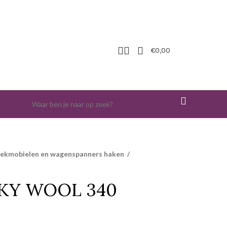
€
0,00
iekmobielen en wagenspanners haken
/
KY WOOL 340