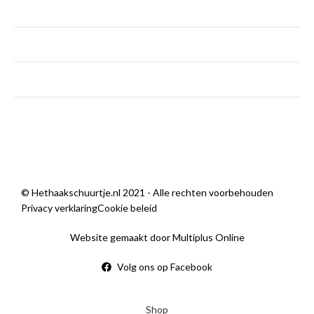
dinsdag - vrijdag
9:00 — 18:00
zaterdag
9:00 — 14:00
zondag
Gesloten
Sorry, we zijn momenteel dicht.
© Hethaakschuurtje.nl 2021 - Alle rechten voorbehouden
Privacy verklaring
Cookie beleid
Website gemaakt door Multiplus Online
Volg ons op Facebook
Shop