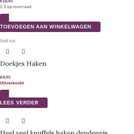
€
18,45
1 op voorraad
TOEVOEGEN AAN WINKELWAGEN
Sold out
Doekjes Haken
€
4,95
Uitverkocht
LEES VERDER
Heel veel knuffels haken dendennis