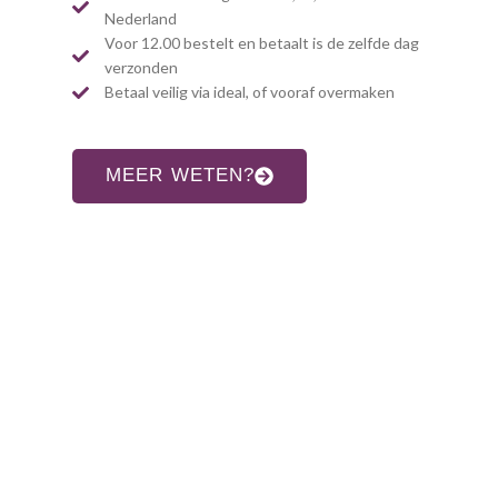
Nederland
Voor 12.00 bestelt en betaalt is de zelfde dag
verzonden
Betaal veilig via ideal, of vooraf overmaken
MEER WETEN?
CONTACT INFORMATIE
Adres:
Allardsoogsterweg 8
9354 vr zevenhuizen gn
Telefoon:
06-31960552