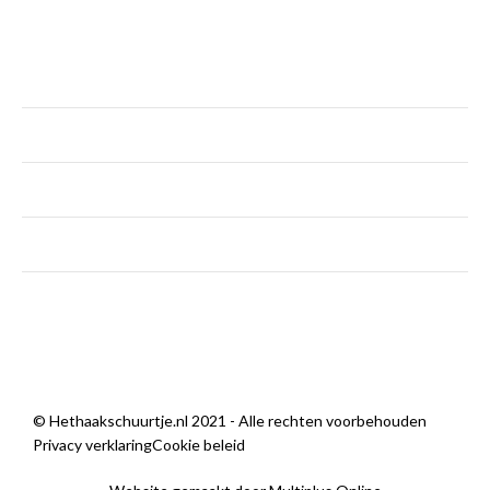
KLANTENSERVICE
maandag
Gesloten
dinsdag - vrijdag
9:00 — 18:00
zaterdag
9:00 — 14:00
zondag
Gesloten
Wij zijn open
© Hethaakschuurtje.nl 2021 - Alle rechten voorbehouden
Privacy verklaring
Cookie beleid