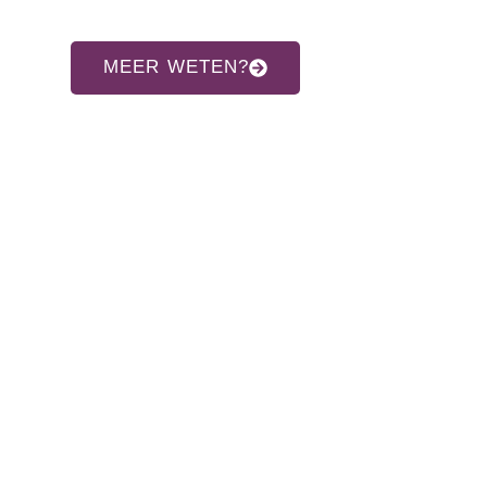
MEER WETEN?
CONTACT INFORMATIE
Adres:
Allardsoogsterweg 8
9354 vr zevenhuizen gn
Telefoon:
06-31960552
E-mail:
info@hethaakschuurtje.nl