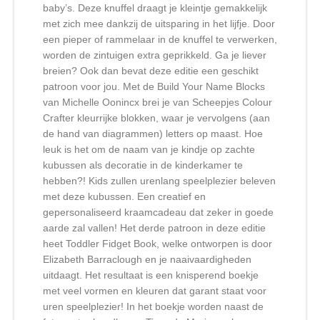
baby’s. Deze knuffel draagt je kleintje gemakkelijk
met zich mee dankzij de uitsparing in het lijfje. Door
een pieper of rammelaar in de knuffel te verwerken,
worden de zintuigen extra geprikkeld. Ga je liever
breien? Ook dan bevat deze editie een geschikt
patroon voor jou. Met de Build Your Name Blocks
van Michelle Oonincx brei je van Scheepjes Colour
Crafter kleurrijke blokken, waar je vervolgens (aan
de hand van diagrammen) letters op maast. Hoe
leuk is het om de naam van je kindje op zachte
kubussen als decoratie in de kinderkamer te
hebben?! Kids zullen urenlang speelplezier beleven
met deze kubussen. Een creatief en
gepersonaliseerd kraamcadeau dat zeker in goede
aarde zal vallen! Het derde patroon in deze editie
heet Toddler Fidget Book, welke ontworpen is door
Elizabeth Barraclough en je naaivaardigheden
uitdaagt. Het resultaat is een knisperend boekje
met veel vormen en kleuren dat garant staat voor
uren speelplezier! In het boekje worden naast de