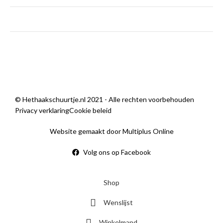
zondag
Gesloten
Sorry, we zijn momenteel dicht.
© Hethaakschuurtje.nl 2021 - Alle rechten voorbehouden
Privacy verklaring
Cookie beleid
Website gemaakt door Multiplus Online
Volg ons op Facebook
Shop
Wenslijst
Winkelmand