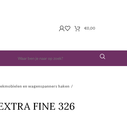
€
0,00
iekmobielen en wagenspanners haken
/
EXTRA FINE 326