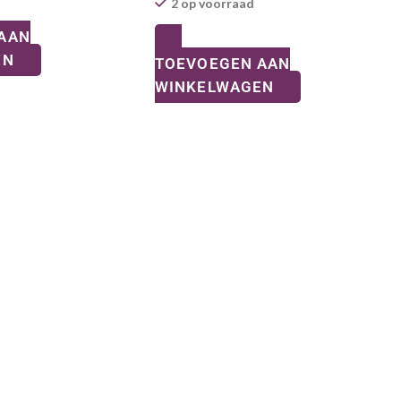
2 op voorraad
AAN
EN
TOEVOEGEN AAN
WINKELWAGEN
CONTACT
NAVIGATIE
INFORMATIE
Home
Adres:
Webshop