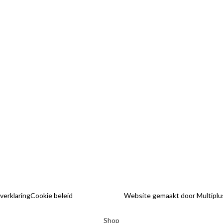
Allardsoogsterweg 8
Sale
9354 vr zevenhuizen gn
FAQ
Telefoon:
Contact
06-31960552
Verzendkosten en le
E-mail:
Betalen
info@hethaakschuurtje.nl
Klantenservice
Levering
Algemene voorwaa
 verklaring
Cookie beleid
Website gemaakt door Multiplu
Shop