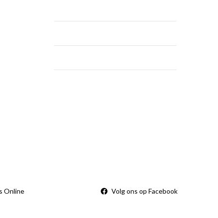
dinsdag - vrijdag
9:00 — 18:00
zaterdag
9:00 — 14:00
zondag
Gesloten
vertijd
Sorry, we zijn momenteel dicht.
rden
s Online
Volg ons op Facebook