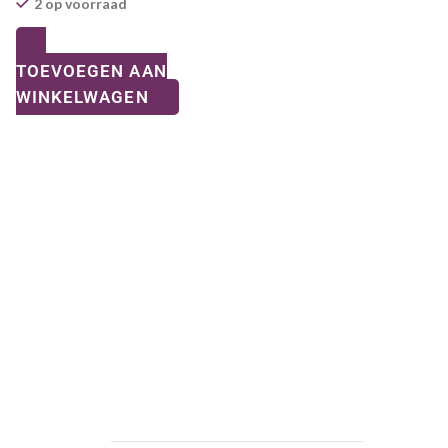
2 op voorraad
TOEVOEGEN AAN
WINKELWAGEN
KLANTENSERVICE
maandag
Gesloten