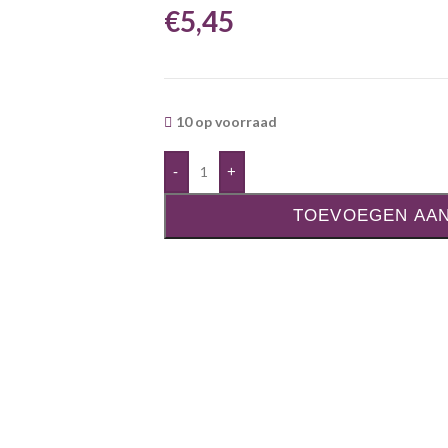
€
5,45
10 op voorraad
-
+
TOEVOEGEN AA