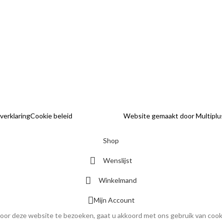
Betalen
info@hethaakschuurtje.nl
Klantenservice
Levering
Algemene voorwaa
 verklaring
Cookie beleid
Website gemaakt door Multiplu
Shop
Wenslijst
Winkelmand
Mijn Account
oor deze website te bezoeken, gaat u akkoord met ons gebruik van cook