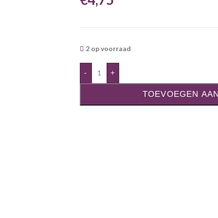
2 op voorraad
-
+
TOEVOEGEN AA