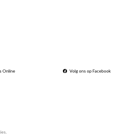
Sorry, we zijn momenteel dicht.
rden
s Online
Volg ons op Facebook
ies.