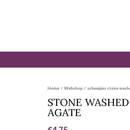
Home
/
Webshop
/
scheepjes stone was
STONE WASHED
AGATE
€
4,75