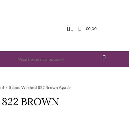
€
0,00
hed
/
Stone Washed 822 Brown Agate
 822 BROWN