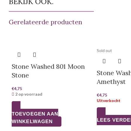
BEKIJK OOK.
Gerelateerde producten
Sold out
Stone Washed 801 Moon
Stone Wash
Stone
Amethyst
€
4,75
2 op voorraad
€
4,75
Uitverkocht
TOEVOEGEN AAN
LEES VERDE
WINKELWAGEN