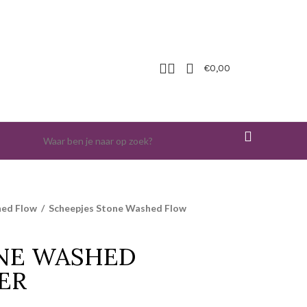
€
0,00
hed Flow
/
Scheepjes Stone Washed Flow
ONE WASHED
ER