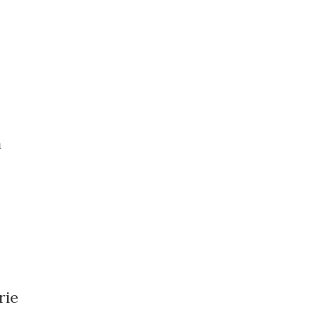
n
rie