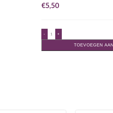
€
5,50
-
+
TOEVOEGEN AA