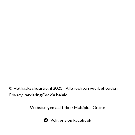
dinsdag - vrijdag
9:00 — 18:00
zaterdag
9:00 — 14:00
zondag
Gesloten
Wij zijn open
© Hethaakschuurtje.nl 2021 - Alle rechten voorbehouden
Privacy verklaring
Cookie beleid
Website gemaakt door Multiplus Online
Volg ons op Facebook