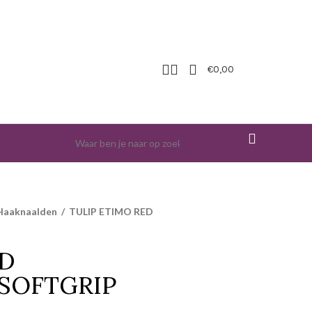
€
0,00
 Haaknaalden
/
TULIP ETIMO RED
ED
SOFTGRIP