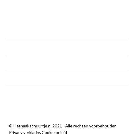
KLANTENSERVICE
maandag
Gesloten
dinsdag - vrijdag
9:00 — 18:00
zaterdag
9:00 — 14:00
zondag
Gesloten
Sorry, we zijn momenteel dicht.
© Hethaakschuurtje.nl 2021 - Alle rechten voorbehouden
Privacy verklaring
Cookie beleid