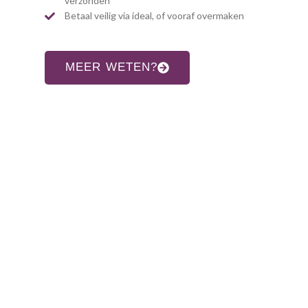
verzonden
Betaal veilig via ideal, of vooraf overmaken
MEER WETEN?
CONTACT INFORMATIE
Adres:
Allardsoogsterweg 8
9354 vr zevenhuizen gn
Telefoon:
06-31960552
E-mail: